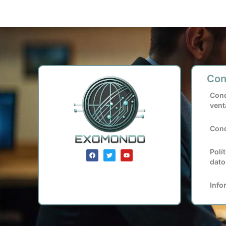
Con
Cond
vent
Cond
Polí
dato
Info